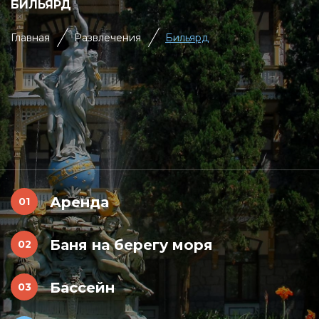
БИЛЬЯРД
Главная
Развлечения
Бильярд
Аренда
Баня на берегу моря
Бассейн