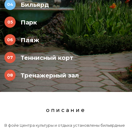
Бильярд
Парк
Пляж
Теннисный корт
Тренажерный зал
описание
В фойе Центра культуры и отдыха установлены бильярдные